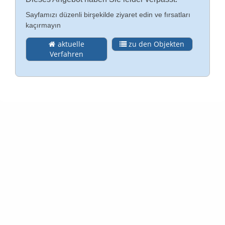
Sayfamızı düzenli birşekilde ziyaret edin ve fırsatları
İlişki
kaçırmayın
Almanca
aktuelle
zu den Objekten
Künye (DE)
Verfahren
English
Gizlilik Politikası (DE)
Yasal bilgi (DE)
koşullar (DE)