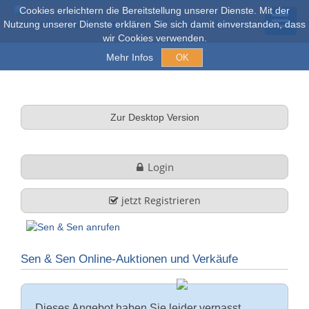
Cookies erleichtern die Bereitstellung unserer Dienste. Mit der
Nutzung unserer Dienste erklären Sie sich damit einverstanden, dass
wir Cookies verwenden.
Mehr Infos
OK
Açık arım ve Satışlar
Zur Desktop Version
Online açık artırma
Login
tüm nesneler
jetzt Registrieren
Hakkımızda
Sen & Sen Online-Auktionen und Verkäufe
Şirket profili
FAQ
Görev ve Hizmet
Dieses Angebot haben Sie leider verpasst.