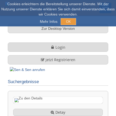
Cookies erleichtern die Bereitstellung unserer Dienste. Mit der
Nutzung unserer Dienste erklären Sie sich damit einverstanden, dass
wir Cookies verwenden.
Mehr Infos
OK
Zur Desktop Version
Açık arım ve Satışlar
Login
Online açık artırma
jetzt Registrieren
tüm nesneler
Suchergebnisse
Hakkımızda
Şirket profili
FAQ
Görev ve Hizmet
Detay