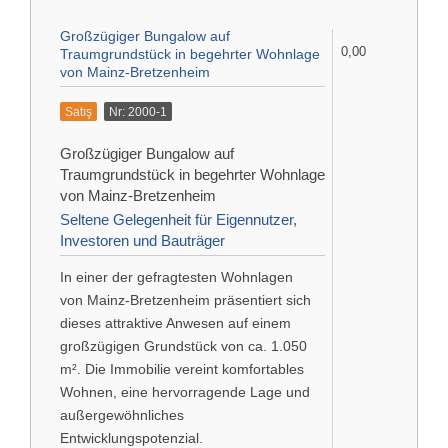
İlişki
Großzügiger Bungalow auf
0,00
Almanca
Traumgrundstück in begehrter Wohnlage
von Mainz-Bretzenheim
Künye (DE)
English
Satış
Nr: 2000-1
Gizlilik Politikası (DE)
Großzügiger Bungalow auf
Traumgrundstück in begehrter Wohnlage
Yasal bilgi (DE)
von Mainz-Bretzenheim
Seltene Gelegenheit für Eigennutzer,
Investoren und Bauträger
koşullar (DE)
In einer der gefragtesten Wohnlagen
von
Mainz-Bretzenheim
präsentiert sich
dieses attraktive Anwesen auf einem
großzügigen Grundstück von ca. 1.050
m². Die Immobilie vereint komfortables
Wohnen, eine hervorragende Lage und
außergewöhnliches
Entwicklungspotenzial.