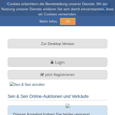
Cookies erleichtern die Bereitstellung unserer Dienste. Mit der
Nutzung unserer Dienste erklären Sie sich damit einverstanden, dass
wir Cookies verwenden.
Mehr Infos
OK
Açık arım ve Satışlar
Zur Desktop Version
Online açık artırma
Login
tüm nesneler
jetzt Registrieren
Hakkımızda
Sen & Sen Online-Auktionen und Verkäufe
Şirket profili
FAQ
Görev ve Hizmet
Dieses Angebot haben Sie leider verpasst.