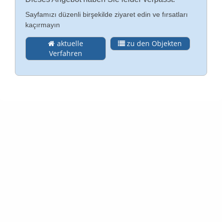
Sayfamızı düzenli birşekilde ziyaret edin ve fırsatları
İlişki
kaçırmayın
Almanca
aktuelle
zu den Objekten
Künye (DE)
Verfahren
English
Gizlilik Politikası (DE)
Yasal bilgi (DE)
koşullar (DE)