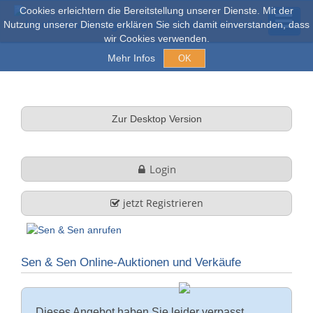
Cookies erleichtern die Bereitstellung unserer Dienste. Mit der
Nutzung unserer Dienste erklären Sie sich damit einverstanden, dass
wir Cookies verwenden.
Mehr Infos
OK
Açık arım ve Satışlar
Zur Desktop Version
Online açık artırma
Login
tüm nesneler
jetzt Registrieren
Hakkımızda
Sen & Sen Online-Auktionen und Verkäufe
Şirket profili
FAQ
Görev ve Hizmet
Dieses Angebot haben Sie leider verpasst.