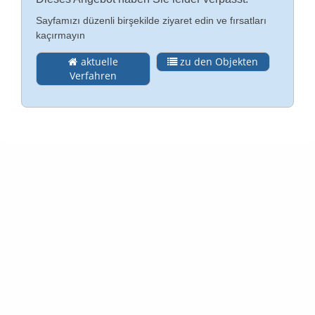
Sayfamızı düzenli birşekilde ziyaret edin ve fırsatları
İlişki
kaçırmayın
Almanca
aktuelle
zu den Objekten
Künye (DE)
Verfahren
English
Gizlilik Politikası (DE)
Yasal bilgi (DE)
koşullar (DE)