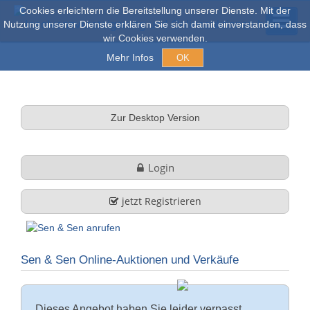
Cookies erleichtern die Bereitstellung unserer Dienste. Mit der
Nutzung unserer Dienste erklären Sie sich damit einverstanden, dass
wir Cookies verwenden.
Mehr Infos
OK
Versteigerungen & Verkauf
Zur Desktop Version
Online Auktionen
Login
Stöbern
jetzt Registrieren
Über uns
Sen & Sen Online-Auktionen und Verkäufe
Firmenprofil
FAQ
Leistungen
Dieses Angebot haben Sie leider verpasst.