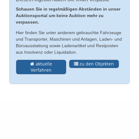
Schauen Sie in regelmäßigen Abständen in unser
Kontakt
Auktionsportal um keine Auktion mehr zu
English
verpassen.
Impressum
Hier finden Sie unter anderem gebrauchte Fahrzeuge
Türkçe
und Transporter, Maschinen und Anlagen, Laden- und
Datenschutz
Büroausstattung sowie Ladenartikel und Restposten
aus Insolvenz oder Liquidation.
Rechtliche Hinweise
aktuelle
zu den Objekten
Verfahren
AGB