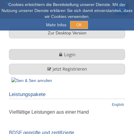
Cookies erleichtern die Bereitstellung unserer Dienste. Mit der
Nutzung unserer Dienste erklären Sie sich damit einverstanden, dass
wir Cookies verwenden.
Mehr Infos
OK
Zur Desktop Version
Versteigerungen & Verkauf
Login
Online Auktionen
jetzt Registrieren
Stöbern
Leistungspakete
Über uns
English
Vielfältige Leistungen aus einer Hand
Firmenprofil
FAQ
Leistungen
BDSF geprüfte und zertifizierte