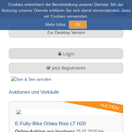
Cookies erleichtern die Bereitstellung unserer Dienste. Mit der
Nutzung unserer Dienste erklären Sie sich damit einverstanden, dass
wir Cookies verwenden.
Mehr Infos
OK
Zur Desktop Version
Açık arım ve Satışlar
Login
Online açık artırma
jetzt Registrieren
tüm nesneler
Auktionen und Verkäufe
Hakkımızda
AUCTION
Şirket profili
FAQ
E-Fully-Bike Orbea Rise LT H20
Görev ve Hizmet
Online-Auktion aus Insolvenz
25.07.2026 bis