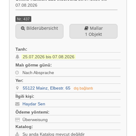
07.08.2026
İlişki
Almanca
Nr.: 437
Künye (DE)
Bilderübersicht
Mallar
English
1 Objekt
Gizlilik Politikası (DE)
Tarıh:
25.07.2026 bis 07.08.2026
Yasal bilgi (DE)
Malı görme günü:
Nach Absprache
koşullar (DE)
Yer:
55122 Mainz, Elbestr. 65
dış bağlantı
İlgili kişi:
Haydar Sen
Ödeme yöntemi:
Überweisung
Katalog:
Şu anda Katalog mevcut değildir