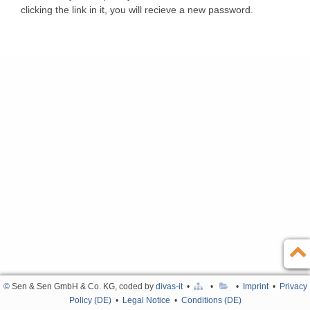
clicking the link in it, you will recieve a new password.
Contact
Deutsch
Imprint
Türkçe
Privacy Policy (DE)
Legal Notice
Conditions (DE)
©
Sen & Sen GmbH & Co. KG, coded by
divas-it
•
•
•
Imprint
•
Privacy
Policy (DE)
•
Legal Notice
•
Conditions (DE)