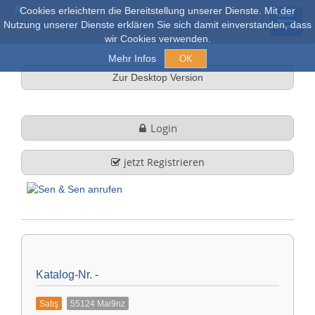
Cookies erleichtern die Bereitstellung unserer Dienste. Mit der
Nutzung unserer Dienste erklären Sie sich damit einverstanden, dass
wir Cookies verwenden.
Mehr Infos
OK
Zur Desktop Version
Açık arım ve Satışlar
Login
Online açık artırma
jetzt Registrieren
tüm nesneler
Hakkımızda
Şirket profili
FAQ
Katalog-Nr. -
Görev ve Hizmet
Satış
55124 Mai9nz