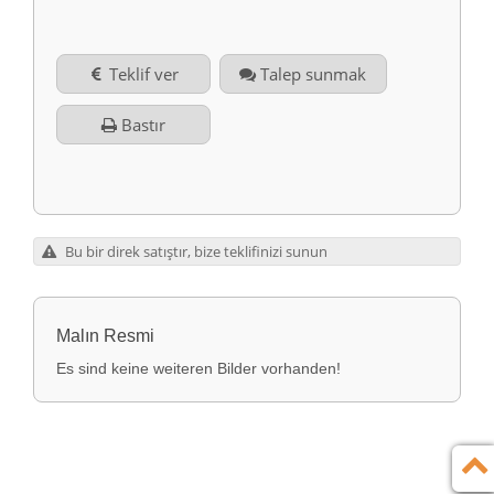
İlişki
Almanca
Teklif ver
Talep sunmak
Künye (DE)
English
Bastır
Gizlilik Politikası (DE)
Yasal bilgi (DE)
Bu bir direk satıştır, bize teklifinizi sunun
koşullar (DE)
Malın Resmi
Es sind keine weiteren Bilder vorhanden!