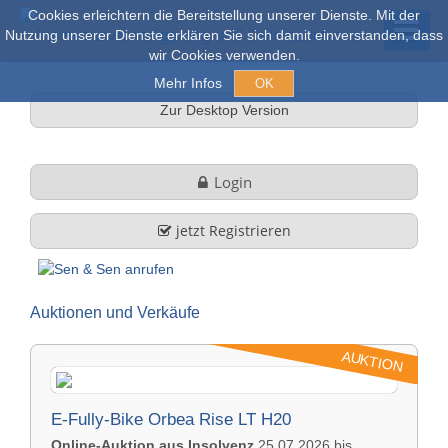
Cookies erleichtern die Bereitstellung unserer Dienste. Mit der
Nutzung unserer Dienste erklären Sie sich damit einverstanden, dass
wir Cookies verwenden.
Mehr Infos
OK
Zur Desktop Version
Versteigerungen & Verkauf
Login
Online Auktionen
jetzt Registrieren
Stöbern
Auktionen und Verkäufe
Über uns
AUKTION
Firmenprofil
FAQ
E-Fully-Bike Orbea Rise LT H20
Leistungen
Online-Auktion aus Insolvenz
25.07.2026 bis