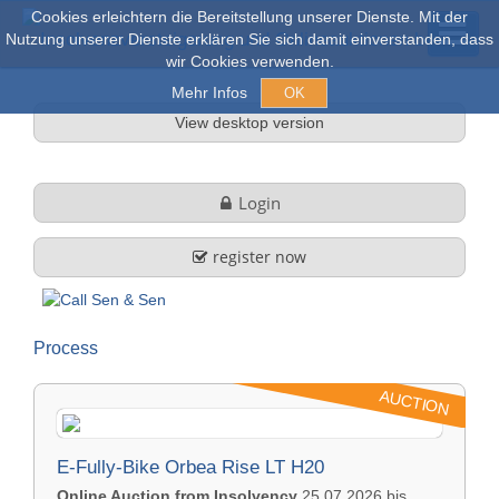
Cookies erleichtern die Bereitstellung unserer Dienste. Mit der
Nutzung unserer Dienste erklären Sie sich damit einverstanden, dass
wir Cookies verwenden.
Mehr Infos
OK
View desktop version
Auctions & Sales
Login
Online auctions
register now
Explore
Process
About us
AUCTION
Company profile
FAQ
E-Fully-Bike Orbea Rise LT H20
Services
Online Auction from Insolvency
25.07.2026 bis